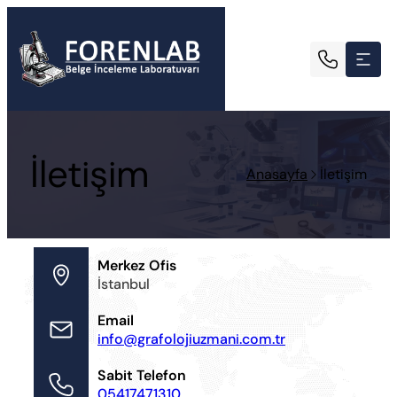
İletişim
Anasayfa
İletişim
Merkez Ofis
İstanbul
Email
info@grafolojiuzmani.com.tr
Sabit Telefon
05417471310